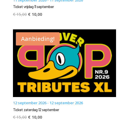
Ticket vrijdag 11 september
Oorspronkelijke
Huidige
€
15,00
€
10,00
prijs
prijs
was:
is:
€ 15,00.
€ 10,00.
Aanbieding!
12 september 2026 - 12 september 2026
Ticket zaterdag 12 september
Oorspronkelijke
Huidige
€
15,00
€
10,00
prijs
prijs