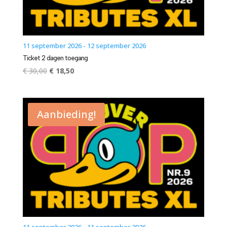
11 september 2026 - 12 september 2026
Ticket 2 dagen toegang
Oorspronkelijke
Huidige
€
30,00
€
18,50
prijs
prijs
was:
is:
€ 30,00.
€ 18,50.
Aanbieding!
11 september 2026 - 11 september 2026